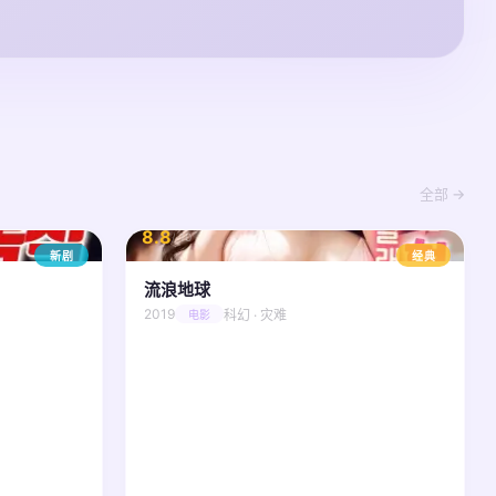
全部 →
8.8
/ 10
新剧
经典
流浪地球
2019
科幻 · 灾难
电影