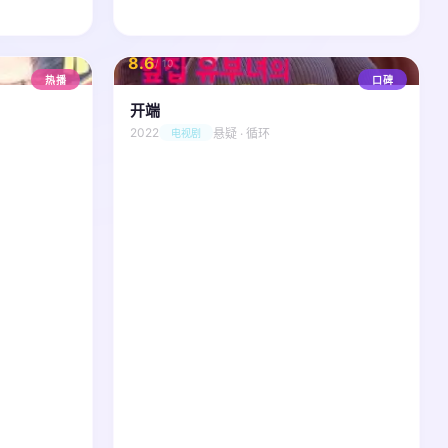
8.6
/ 10
热播
口碑
开端
2022
悬疑 · 循环
电视剧