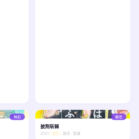
8.1
/ 10
科幻
综艺
披荆斩棘
2021
音乐 · 竞演
综艺