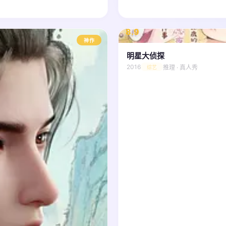
8.9
/ 10
神作
明星大侦探
2016
推理 · 真人秀
综艺