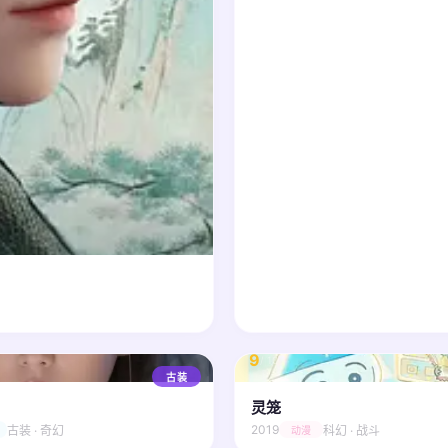
9
/ 10
古装
灵笼
2019
古装 · 奇幻
科幻 · 战斗
动漫