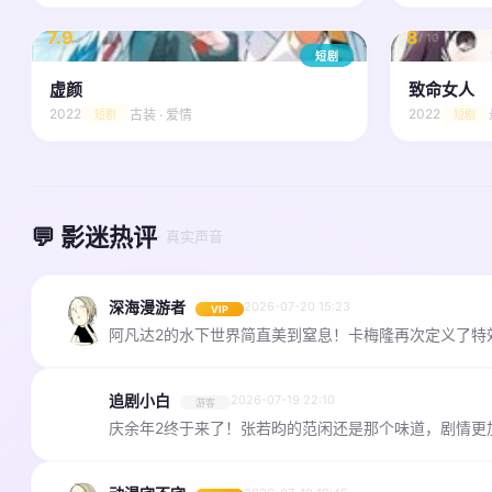
7.9
8
/ 10
/ 10
短剧
虚颜
致命女人
2022
2022
古装 · 爱情
短剧
短剧
💬 影迷热评
· 真实声音
深海漫游者
2026-07-20 15:23
VIP
阿凡达2的水下世界简直美到窒息！卡梅隆再次定义了特效
追剧小白
2026-07-19 22:10
游客
庆余年2终于来了！张若昀的范闲还是那个味道，剧情更