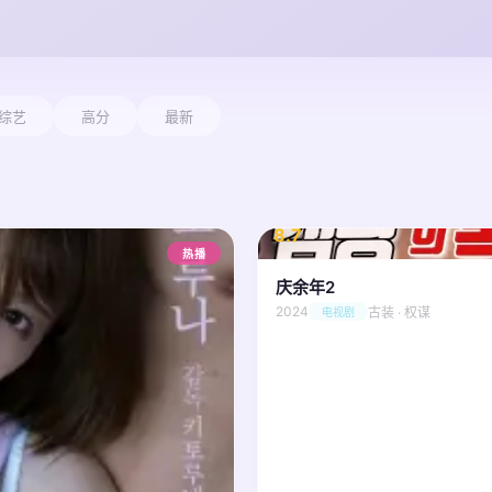
综艺
高分
最新
8.7
/ 10
热播
庆余年2
2024
古装 · 权谋
电视剧