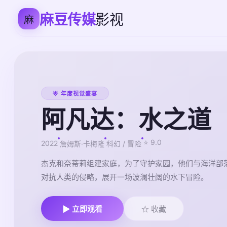
麻豆传媒
影视
麻
🌟 年度视觉盛宴
阿凡达：水之道
⭐ 9.0
2022
詹姆斯·卡梅隆
科幻 / 冒险
杰克和奈蒂莉组建家庭，为了守护家园，他们与海洋部
对抗人类的侵略，展开一场波澜壮阔的水下冒险。
▶ 立即观看
☆ 收藏