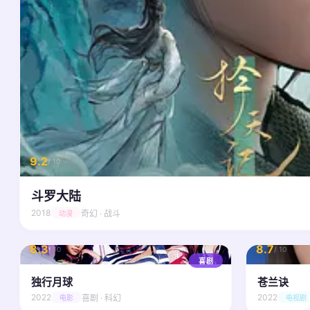
9.2
/ 10
斗罗大陆
2018
奇幻 · 战斗
动漫
8.3
8.7
/ 10
/ 10
喜剧
独行月球
苍兰诀
2022
2022
喜剧 · 科幻
电影
电视剧