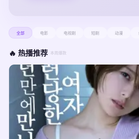
全部
电影
电视剧
短剧
动漫
🔥 热播推荐
· 本周爆款